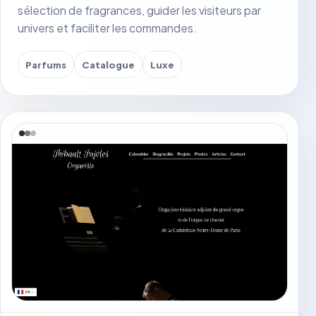
sélection de fragrances, guider les visiteurs par
univers et faciliter les commandes.
Parfums
Catalogue
Luxe
Voir le site