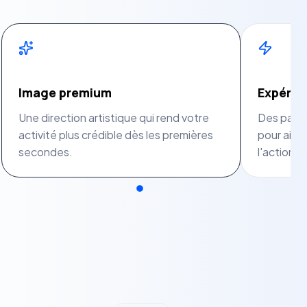
Image premium
Expérie
Une direction artistique qui rend votre
Des parco
activité plus crédible dès les premières
pour aider
secondes.
l'action.