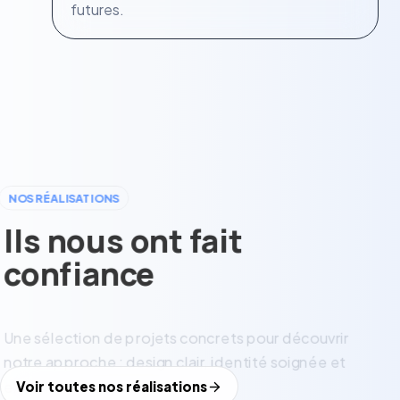
futures.
NOS RÉALISATIONS
Ils nous ont fait
confiance
Une sélection de projets concrets pour découvrir
notre approche : design clair, identité soignée et
expérience responsive.
Voir toutes nos réalisations