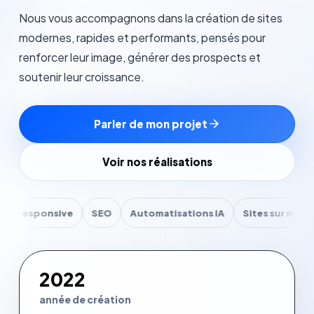
Parler de mon projet
Nous vous accompagnons dans la création de sites
modernes, rapides et performants, pensés pour
renforcer leur image, générer des prospects et
soutenir leur croissance.
Parler de mon projet
Voir nos réalisations
sponsive
SEO
Automatisations IA
Sites sur mesure
D
2022
année de création