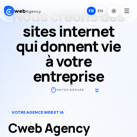
Nous créons des

web
FR
EN
Agency
sites internet

qui donnent vie

à votre

entreprise
FAITES DÉFILER
VOTRE AGENCE WEB ET IA
Cweb Agency